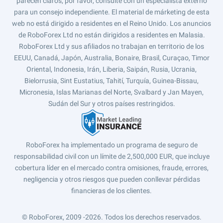
parecen claros, por favor, consulte con un especialista externo
para un consejo independiente. El material de márketing de esta
web no está dirigido a residentes en el Reino Unido. Los anuncios
de RoboForex Ltd no están dirigidos a residentes en Malasia.
RoboForex Ltd y sus afiliados no trabajan en territorio de los
EEUU, Canadá, Japón, Australia, Bonaire, Brasil, Curaçao, Timor
Oriental, Indonesia, Irán, Liberia, Saipán, Rusia, Ucrania,
Bielorrusia, Sint Eustatius, Tahití, Turquía, Guinea-Bissau,
Micronesia, Islas Marianas del Norte, Svalbard y Jan Mayen,
Sudán del Sur y otros países restringidos.
RoboForex ha implementado un programa de seguro de
responsabilidad civil con un límite de 2,500,000 EUR, que incluye
cobertura líder en el mercado contra omisiones, fraude, errores,
negligencia y otros riesgos que pueden conllevar pérdidas
financieras de los clientes.
© RoboForex, 2009 -2026.
Todos los derechos reservados.