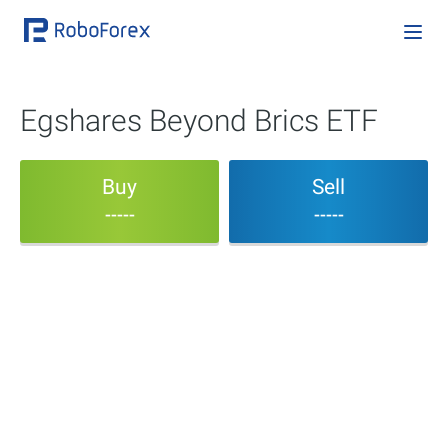
Egshares Beyond Brics ETF
Buy
Sell
-----
-----