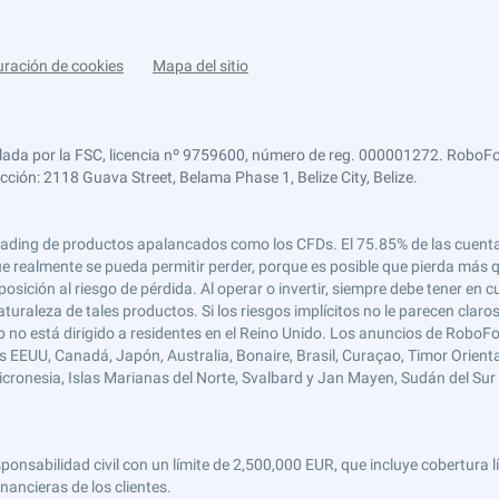
uración de cookies
Mapa del sitio
lada por la FSC, licencia nº 9759600, número de reg. 000001272. RoboFor
ección: 2118 Guava Street, Belama Phase 1, Belize City, Belize.
 el trading de productos apalancados como los CFDs. El 75.85% de las cuen
e realmente se pueda permitir perder, porque es posible que pierda más qu
ición al riesgo de pérdida. Al operar o invertir, siempre debe tener en cu
turaleza de tales productos. Si los riesgos implícitos no le parecen claro
 no está dirigido a residentes en el Reino Unido. Los anuncios de RoboFo
s EEUU, Canadá, Japón, Australia, Bonaire, Brasil, Curaçao, Timor Oriental,
 Micronesia, Islas Marianas del Norte, Svalbard y Jan Mayen, Sudán del Sur 
abilidad civil con un límite de 2,500,000 EUR, que incluye cobertura líd
nancieras de los clientes.