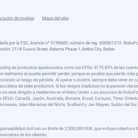
uración de cookies
Mapa del sitio
lada por la FSC, licencia nº 9759600, número de reg. 000001272. RoboFor
ección: 2118 Guava Street, Belama Phase 1, Belize City, Belize.
 el trading de productos apalancados como los CFDs. El 75.85% de las cuen
e realmente se pueda permitir perder, porque es posible que pierda más qu
ición al riesgo de pérdida. Al operar o invertir, siempre debe tener en cu
turaleza de tales productos. Si los riesgos implícitos no le parecen claro
 no está dirigido a residentes en el Reino Unido. Los anuncios de RoboFo
s EEUU, Canadá, Japón, Australia, Bonaire, Brasil, Curaçao, Timor Oriental,
 Micronesia, Islas Marianas del Norte, Svalbard y Jan Mayen, Sudán del Sur 
abilidad civil con un límite de 2,500,000 EUR, que incluye cobertura líd
nancieras de los clientes.