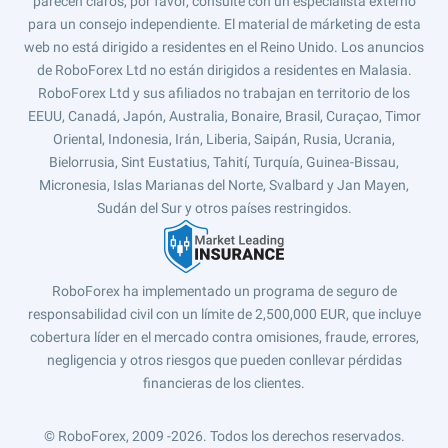
parecen claros, por favor, consulte con un especialista externo
para un consejo independiente. El material de márketing de esta
web no está dirigido a residentes en el Reino Unido. Los anuncios
de RoboForex Ltd no están dirigidos a residentes en Malasia.
RoboForex Ltd y sus afiliados no trabajan en territorio de los
EEUU, Canadá, Japón, Australia, Bonaire, Brasil, Curaçao, Timor
Oriental, Indonesia, Irán, Liberia, Saipán, Rusia, Ucrania,
Bielorrusia, Sint Eustatius, Tahití, Turquía, Guinea-Bissau,
Micronesia, Islas Marianas del Norte, Svalbard y Jan Mayen,
Sudán del Sur y otros países restringidos.
RoboForex ha implementado un programa de seguro de
responsabilidad civil con un límite de 2,500,000 EUR, que incluye
cobertura líder en el mercado contra omisiones, fraude, errores,
negligencia y otros riesgos que pueden conllevar pérdidas
financieras de los clientes.
© RoboForex, 2009 -2026.
Todos los derechos reservados.