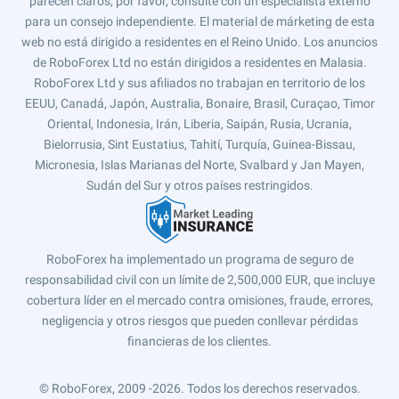
parecen claros, por favor, consulte con un especialista externo
para un consejo independiente. El material de márketing de esta
web no está dirigido a residentes en el Reino Unido. Los anuncios
de RoboForex Ltd no están dirigidos a residentes en Malasia.
RoboForex Ltd y sus afiliados no trabajan en territorio de los
EEUU, Canadá, Japón, Australia, Bonaire, Brasil, Curaçao, Timor
Oriental, Indonesia, Irán, Liberia, Saipán, Rusia, Ucrania,
Bielorrusia, Sint Eustatius, Tahití, Turquía, Guinea-Bissau,
Micronesia, Islas Marianas del Norte, Svalbard y Jan Mayen,
Sudán del Sur y otros países restringidos.
RoboForex ha implementado un programa de seguro de
responsabilidad civil con un límite de 2,500,000 EUR, que incluye
cobertura líder en el mercado contra omisiones, fraude, errores,
negligencia y otros riesgos que pueden conllevar pérdidas
financieras de los clientes.
© RoboForex, 2009 -2026.
Todos los derechos reservados.