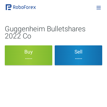
Guggenheim Bulletshares
2022 Co
Buy
Sell
-----
-----