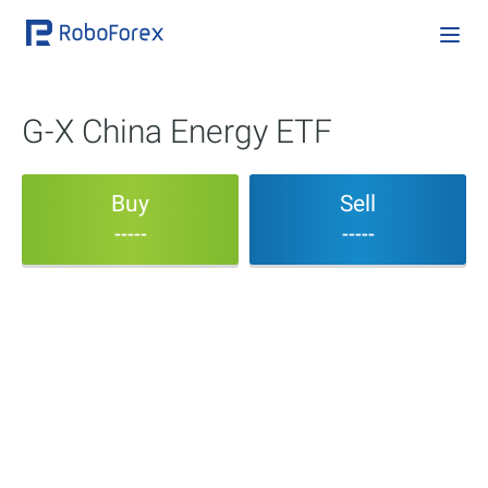
G-X China Energy ETF
Buy
Sell
-----
-----