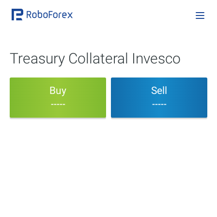
Treasury Collateral Invesco
Buy
Sell
-----
-----