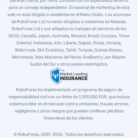
parecen claros, por favor, consulte con un especialista externo
para un consejo independiente. El material de márketing de esta
web no está dirigido a residentes en el Reino Unido. Los anuncios
de RoboForex Ltd no están dirigidos a residentes en Malasia.
RoboForex Ltd y sus afiliados no trabajan en territorio de los
EEUU, Canadá, Japón, Australia, Bonaire, Brasil, Curaçao, Timor
Oriental, Indonesia, Irán, Liberia, Saipán, Rusia, Ucrania,
Bielorrusia, Sint Eustatius, Tahití, Turquía, Guinea-Bissau,
Micronesia, Islas Marianas del Norte, Svalbard y Jan Mayen,
Sudán del Sur y otros países restringidos.
RoboForex ha implementado un programa de seguro de
responsabilidad civil con un límite de 2,500,000 EUR, que incluye
cobertura líder en el mercado contra omisiones, fraude, errores,
negligencia y otros riesgos que pueden conllevar pérdidas
financieras de los clientes.
© RoboForex, 2009 -2026.
Todos los derechos reservados.