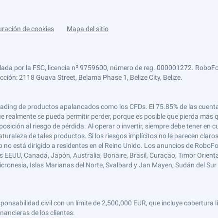
uración de cookies
Mapa del sitio
lada por la FSC, licencia nº 9759600, número de reg. 000001272. RoboFor
ección: 2118 Guava Street, Belama Phase 1, Belize City, Belize.
 el trading de productos apalancados como los CFDs. El 75.85% de las cuen
e realmente se pueda permitir perder, porque es posible que pierda más qu
ición al riesgo de pérdida. Al operar o invertir, siempre debe tener en cu
turaleza de tales productos. Si los riesgos implícitos no le parecen claro
 no está dirigido a residentes en el Reino Unido. Los anuncios de RoboFo
s EEUU, Canadá, Japón, Australia, Bonaire, Brasil, Curaçao, Timor Oriental,
 Micronesia, Islas Marianas del Norte, Svalbard y Jan Mayen, Sudán del Sur 
abilidad civil con un límite de 2,500,000 EUR, que incluye cobertura líd
nancieras de los clientes.