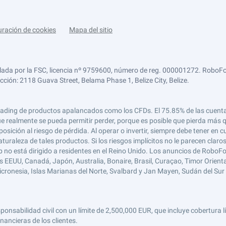
uración de cookies
Mapa del sitio
lada por la FSC, licencia nº 9759600, número de reg. 000001272. RoboFor
ección: 2118 Guava Street, Belama Phase 1, Belize City, Belize.
 el trading de productos apalancados como los CFDs. El 75.85% de las cuen
e realmente se pueda permitir perder, porque es posible que pierda más qu
ición al riesgo de pérdida. Al operar o invertir, siempre debe tener en cu
turaleza de tales productos. Si los riesgos implícitos no le parecen claro
 no está dirigido a residentes en el Reino Unido. Los anuncios de RoboFo
s EEUU, Canadá, Japón, Australia, Bonaire, Brasil, Curaçao, Timor Oriental,
 Micronesia, Islas Marianas del Norte, Svalbard y Jan Mayen, Sudán del Sur 
abilidad civil con un límite de 2,500,000 EUR, que incluye cobertura líd
nancieras de los clientes.