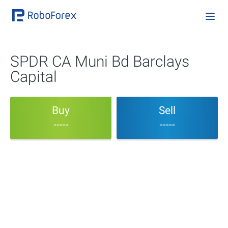
SPDR CA Muni Bd Barclays
Capital
Buy
Sell
-----
-----