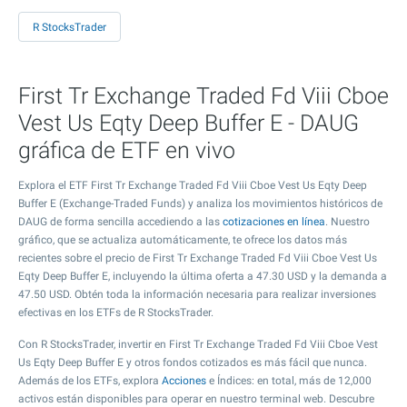
R StocksTrader
First Tr Exchange Traded Fd Viii Cboe
Vest Us Eqty Deep Buffer E - DAUG
gráfica de ETF en vivo
Explora el ETF First Tr Exchange Traded Fd Viii Cboe Vest Us Eqty Deep
Buffer E (Exchange-Traded Funds) y analiza los movimientos históricos de
DAUG de forma sencilla accediendo a las
cotizaciones en línea
. Nuestro
gráfico, que se actualiza automáticamente, te ofrece los datos más
recientes sobre el precio de First Tr Exchange Traded Fd Viii Cboe Vest Us
Eqty Deep Buffer E, incluyendo la última oferta a
47.30
USD y la demanda a
47.50
USD. Obtén toda la información necesaria para realizar inversiones
efectivas en los ETFs de R StocksTrader.
Con R StocksTrader, invertir en First Tr Exchange Traded Fd Viii Cboe Vest
Us Eqty Deep Buffer E y otros fondos cotizados es más fácil que nunca.
Además de los ETFs, explora
Acciones
e Índices: en total, más de 12,000
activos están disponibles para operar en nuestro terminal web. Descubre