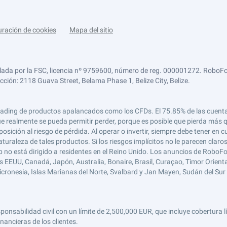
uración de cookies
Mapa del sitio
lada por la FSC, licencia nº 9759600, número de reg. 000001272. RoboFor
ección: 2118 Guava Street, Belama Phase 1, Belize City, Belize.
 el trading de productos apalancados como los CFDs. El 75.85% de las cuen
e realmente se pueda permitir perder, porque es posible que pierda más qu
ición al riesgo de pérdida. Al operar o invertir, siempre debe tener en cu
turaleza de tales productos. Si los riesgos implícitos no le parecen claro
 no está dirigido a residentes en el Reino Unido. Los anuncios de RoboFo
s EEUU, Canadá, Japón, Australia, Bonaire, Brasil, Curaçao, Timor Oriental,
 Micronesia, Islas Marianas del Norte, Svalbard y Jan Mayen, Sudán del Sur 
abilidad civil con un límite de 2,500,000 EUR, que incluye cobertura líd
nancieras de los clientes.