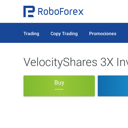
Trading
Copy Trading
Promociones
VelocityShares 3X I
Buy
-----