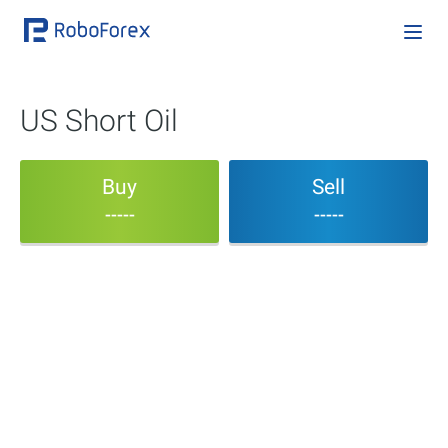
US Short Oil
Buy
Sell
-----
-----