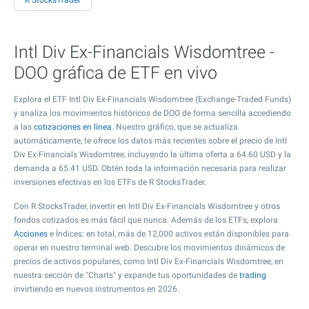
R StocksTrader
Intl Div Ex-Financials Wisdomtree -
DOO gráfica de ETF en vivo
Explora el ETF Intl Div Ex-Financials Wisdomtree (Exchange-Traded Funds)
y analiza los movimientos históricos de DOO de forma sencilla accediendo
a las
cotizaciones en línea
. Nuestro gráfico, que se actualiza
automáticamente, te ofrece los datos más recientes sobre el precio de Intl
Div Ex-Financials Wisdomtree, incluyendo la última oferta a
64.60
USD y la
demanda a
65.41
USD. Obtén toda la información necesaria para realizar
inversiones efectivas en los ETFs de R StocksTrader.
Con R StocksTrader, invertir en Intl Div Ex-Financials Wisdomtree y otros
fondos cotizados es más fácil que nunca. Además de los ETFs, explora
Acciones
e Índices: en total, más de 12,000 activos están disponibles para
operar en nuestro terminal web. Descubre los movimientos dinámicos de
precios de activos populares, como Intl Div Ex-Financials Wisdomtree, en
nuestra sección de "Charts" y expande tus oportunidades de
trading
invirtiendo en nuevos instrumentos en 2026.