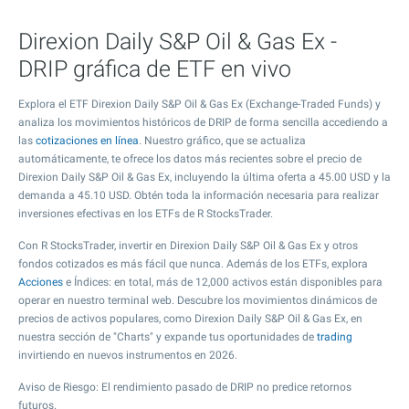
Direxion Daily S&P Oil & Gas Ex -
DRIP gráfica de ETF en vivo
Explora el ETF Direxion Daily S&P Oil & Gas Ex (Exchange-Traded Funds) y
analiza los movimientos históricos de DRIP de forma sencilla accediendo a
las
cotizaciones en línea
. Nuestro gráfico, que se actualiza
automáticamente, te ofrece los datos más recientes sobre el precio de
Direxion Daily S&P Oil & Gas Ex, incluyendo la última oferta a
45.00
USD y la
demanda a
45.10
USD. Obtén toda la información necesaria para realizar
inversiones efectivas en los ETFs de R StocksTrader.
Con R StocksTrader, invertir en Direxion Daily S&P Oil & Gas Ex y otros
fondos cotizados es más fácil que nunca. Además de los ETFs, explora
Acciones
e Índices: en total, más de 12,000 activos están disponibles para
operar en nuestro terminal web. Descubre los movimientos dinámicos de
precios de activos populares, como Direxion Daily S&P Oil & Gas Ex, en
nuestra sección de "Charts" y expande tus oportunidades de
trading
invirtiendo en nuevos instrumentos en 2026.
Aviso de Riesgo: El rendimiento pasado de DRIP no predice retornos
futuros.