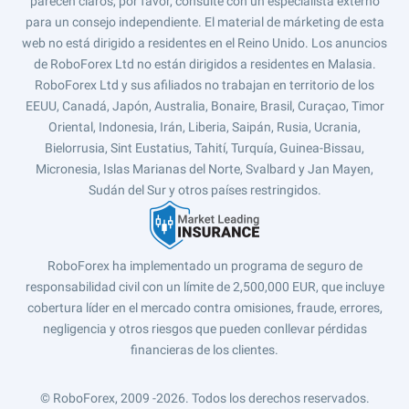
parecen claros, por favor, consulte con un especialista externo
para un consejo independiente. El material de márketing de esta
web no está dirigido a residentes en el Reino Unido. Los anuncios
de RoboForex Ltd no están dirigidos a residentes en Malasia.
RoboForex Ltd y sus afiliados no trabajan en territorio de los
EEUU, Canadá, Japón, Australia, Bonaire, Brasil, Curaçao, Timor
Oriental, Indonesia, Irán, Liberia, Saipán, Rusia, Ucrania,
Bielorrusia, Sint Eustatius, Tahití, Turquía, Guinea-Bissau,
Micronesia, Islas Marianas del Norte, Svalbard y Jan Mayen,
Sudán del Sur y otros países restringidos.
RoboForex ha implementado un programa de seguro de
responsabilidad civil con un límite de 2,500,000 EUR, que incluye
cobertura líder en el mercado contra omisiones, fraude, errores,
negligencia y otros riesgos que pueden conllevar pérdidas
financieras de los clientes.
© RoboForex, 2009 -2026.
Todos los derechos reservados.