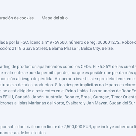
uración de cookies
Mapa del sitio
lada por la FSC, licencia nº 9759600, número de reg. 000001272. RoboFor
ección: 2118 Guava Street, Belama Phase 1, Belize City, Belize.
 el trading de productos apalancados como los CFDs. El 75.85% de las cuen
e realmente se pueda permitir perder, porque es posible que pierda más qu
ición al riesgo de pérdida. Al operar o invertir, siempre debe tener en cu
turaleza de tales productos. Si los riesgos implícitos no le parecen claro
 no está dirigido a residentes en el Reino Unido. Los anuncios de RoboFo
s EEUU, Canadá, Japón, Australia, Bonaire, Brasil, Curaçao, Timor Oriental,
 Micronesia, Islas Marianas del Norte, Svalbard y Jan Mayen, Sudán del Sur 
abilidad civil con un límite de 2,500,000 EUR, que incluye cobertura líd
nancieras de los clientes.