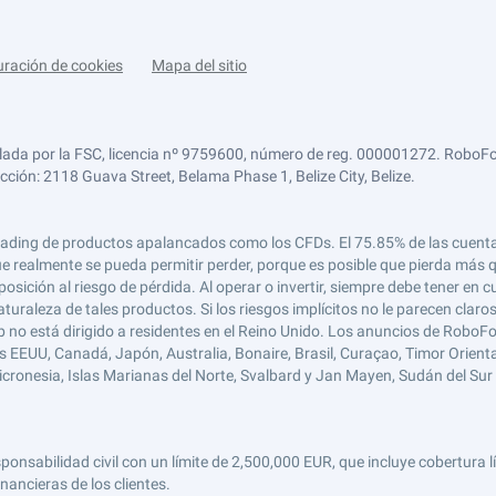
uración de cookies
Mapa del sitio
lada por la FSC, licencia nº 9759600, número de reg. 000001272. RoboFor
ección: 2118 Guava Street, Belama Phase 1, Belize City, Belize.
 el trading de productos apalancados como los CFDs. El 75.85% de las cuen
e realmente se pueda permitir perder, porque es posible que pierda más qu
ición al riesgo de pérdida. Al operar o invertir, siempre debe tener en cu
turaleza de tales productos. Si los riesgos implícitos no le parecen claro
 no está dirigido a residentes en el Reino Unido. Los anuncios de RoboFo
s EEUU, Canadá, Japón, Australia, Bonaire, Brasil, Curaçao, Timor Oriental,
 Micronesia, Islas Marianas del Norte, Svalbard y Jan Mayen, Sudán del Sur 
abilidad civil con un límite de 2,500,000 EUR, que incluye cobertura líd
nancieras de los clientes.