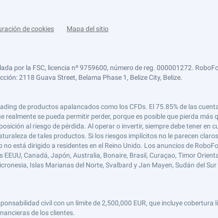
uración de cookies
Mapa del sitio
lada por la FSC, licencia nº 9759600, número de reg. 000001272. RoboFor
ección: 2118 Guava Street, Belama Phase 1, Belize City, Belize.
 el trading de productos apalancados como los CFDs. El 75.85% de las cuen
e realmente se pueda permitir perder, porque es posible que pierda más qu
ición al riesgo de pérdida. Al operar o invertir, siempre debe tener en cu
turaleza de tales productos. Si los riesgos implícitos no le parecen claro
 no está dirigido a residentes en el Reino Unido. Los anuncios de RoboFo
s EEUU, Canadá, Japón, Australia, Bonaire, Brasil, Curaçao, Timor Oriental,
 Micronesia, Islas Marianas del Norte, Svalbard y Jan Mayen, Sudán del Sur 
abilidad civil con un límite de 2,500,000 EUR, que incluye cobertura líd
nancieras de los clientes.