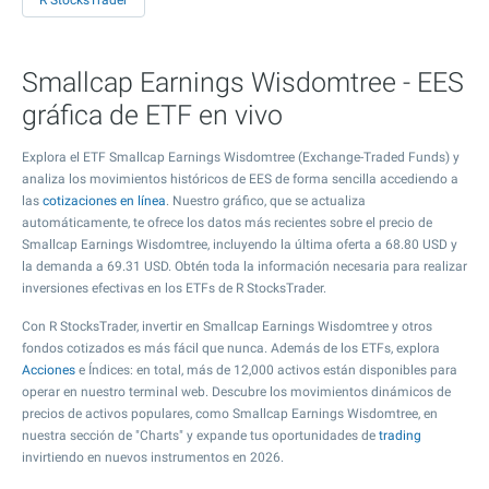
R StocksTrader
Smallcap Earnings Wisdomtree - EES
gráfica de ETF en vivo
Explora el ETF Smallcap Earnings Wisdomtree (Exchange-Traded Funds) y
analiza los movimientos históricos de EES de forma sencilla accediendo a
las
cotizaciones en línea
. Nuestro gráfico, que se actualiza
automáticamente, te ofrece los datos más recientes sobre el precio de
Smallcap Earnings Wisdomtree, incluyendo la última oferta a
68.80
USD y
la demanda a
69.31
USD. Obtén toda la información necesaria para realizar
inversiones efectivas en los ETFs de R StocksTrader.
Con R StocksTrader, invertir en Smallcap Earnings Wisdomtree y otros
fondos cotizados es más fácil que nunca. Además de los ETFs, explora
Acciones
e Índices: en total, más de 12,000 activos están disponibles para
operar en nuestro terminal web. Descubre los movimientos dinámicos de
precios de activos populares, como Smallcap Earnings Wisdomtree, en
nuestra sección de "Charts" y expande tus oportunidades de
trading
invirtiendo en nuevos instrumentos en 2026.