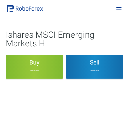
Ishares MSCI Emerging
Markets H
Buy
Sell
-----
-----