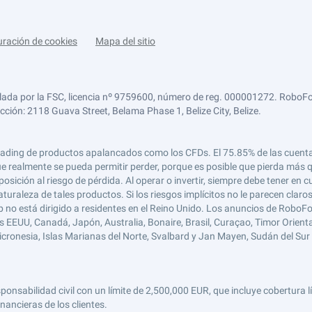
uración de cookies
Mapa del sitio
lada por la FSC, licencia nº 9759600, número de reg. 000001272. RoboFor
ección: 2118 Guava Street, Belama Phase 1, Belize City, Belize.
 el trading de productos apalancados como los CFDs. El 75.85% de las cuen
e realmente se pueda permitir perder, porque es posible que pierda más qu
ición al riesgo de pérdida. Al operar o invertir, siempre debe tener en cu
turaleza de tales productos. Si los riesgos implícitos no le parecen claro
 no está dirigido a residentes en el Reino Unido. Los anuncios de RoboFo
s EEUU, Canadá, Japón, Australia, Bonaire, Brasil, Curaçao, Timor Oriental,
 Micronesia, Islas Marianas del Norte, Svalbard y Jan Mayen, Sudán del Sur 
abilidad civil con un límite de 2,500,000 EUR, que incluye cobertura líd
nancieras de los clientes.