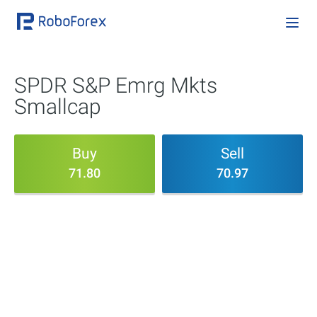
SPDR S&P Emrg Mkts
Smallcap
Buy
Sell
71.80
70.97