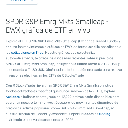
R StocksTrader
SPDR S&P Emrg Mkts Smallcap -
EWX gráfica de ETF en vivo
Explora el ETF SPDR S&P Emrg Mkts Smallcap (Exchange-Traded Funds) y
analiza los movimientos históricos de EWX de forma sencilla accediendo a
las
cotizaciones en línea
. Nuestro gráfico, que se actualiza
automáticamente, te ofrece los datos más recientes sobre el precio de
SPDR S&P Emrg Mkts Smallcap, incluyendo la última oferta a
70.97
USD y
la demanda a
71.80
USD. Obtén toda la información necesaria para realizar
inversiones efectivas en los ETFs de R StocksTrader.
Con R StocksTrader, invertir en SPDR S&P Emrg Mkts Smallcap y otros
fondos cotizados es más fácil que nunca. Además de los ETFs, explora
Acciones
e Índices: en total, más de 12,000 activos están disponibles para
operar en nuestro terminal web. Descubre los movimientos dinámicos de
precios de activos populares, como SPDR S&P Emrg Mkts Smallcap, en
nuestra sección de "Charts" y expande tus oportunidades de
trading
invirtiendo en nuevos instrumentos en 2026.