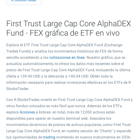
R StocksTrader
First Trust Large Cap Core AlphaDEX
Fund - FEX gráfica de ETF en vivo
Explora el ETF First Trust Large Cap Core AlphaDEX Fund (Exchange-
Traded Funds) y analiza los movimientos históricos de FEX de forma
sencilla accediendo a las
cotizaciones en línea
. Nuestro gráfico, que se
actualiza automáticamente, te ofrece los datos más recientes sobre el
precio de First Trust Large Cap Core AlphaDEX Fund, incluyendo la última
oferta a
139.40
USD y la demanda a
140.04
USD. Obtén toda la
información necesaria para realizar inversiones efectivas en los ETFs de R
StocksTrader.
Con R StocksTrader, invertir en First Trust Large Cap Core AlphaDEX Fund y
otros fondos cotizados es más fácil que nunca. Además de los ETFs,
explora
Acciones
e Índices: en total, más de 12,000 activos están
disponibles para operar en nuestro terminal web. Descubre los
movimientos dinámicos de precios de activos populares, como First Trust
Large Cap Core AlphaDEX Fund, en nuestra sección de "Charts" y expande
tus oportunidades de
trading
invirtiendo en nuevos instrumentos en 2026.