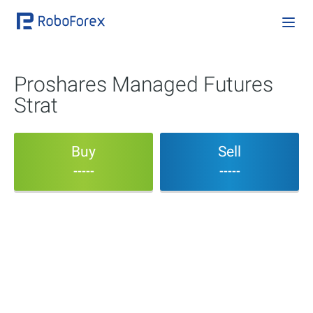
Proshares Managed Futures
Strat
Buy
Sell
-----
-----