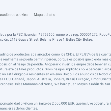
uración de cookies
Mapa del sitio
lada por la FSC, licencia nº 9759600, número de reg. 000001272. RoboFor
ección: 2118 Guava Street, Belama Phase 1, Belize City, Belize.
 el trading de productos apalancados como los CFDs. El 75.85% de las cuen
e realmente se pueda permitir perder, porque es posible que pierda más qu
ición al riesgo de pérdida. Al operar o invertir, siempre debe tener en cu
turaleza de tales productos. Si los riesgos implícitos no le parecen claro
 no está dirigido a residentes en el Reino Unido. Los anuncios de RoboFo
s EEUU, Canadá, Japón, Australia, Bonaire, Brasil, Curaçao, Timor Oriental,
 Micronesia, Islas Marianas del Norte, Svalbard y Jan Mayen, Sudán del Sur 
abilidad civil con un límite de 2,500,000 EUR, que incluye cobertura líd
nancieras de los clientes.