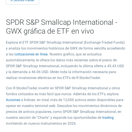
R StocksTrader
SPDR S&P Smallcap International -
GWX gráfica de ETF en vivo
Explora el ETF SPDR S&P Smallcap International (Exchange-Traded Funds)
y analiza los movimientos históricos de GWX de forma sencilla accediendo
a las
cotizaciones en línea
. Nuestro gráfico, que se actualiza
automáticamente, te ofrece los datos más recientes sobre el precio de
SPDR S&P Smallcap International, incluyendo la última oferta a
45.43
USD
y la demanda a
46.06
USD. Obtén toda la información necesaria para
realizar inversiones efectivas en los ETFs de R StocksTrader.
Con R StocksTrader, invertir en SPDR S&P Smallcap International y otros
fondos cotizados es más fácil que nunca. Además de los ETFs, explora
Acciones
e Índices: en total, más de 12,000 activos están disponibles para
operar en nuestro terminal web. Descubre los movimientos dinámicos de
precios de activos populares, como SPDR S&P Smallcap International, en
nuestra sección de "Charts" y expande tus oportunidades de
trading
invirtiendo en nuevos instrumentos en 2026.