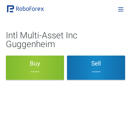
Intl Multi-Asset Inc
Guggenheim
Buy
Sell
-----
-----