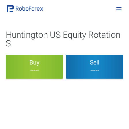
Huntington US Equity Rotation
S
Buy
Sell
-----
-----