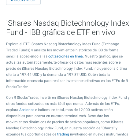
R StocksTrader
iShares Nasdaq Biotechnology Index
Fund - IBB gráfica de ETF en vivo
Explora el ETF iShares Nasdaq Biotechnology Index Fund (Exchange-
Traded Funds) y analiza los movimientos históricos de IBB de forma
sencilla accediendo a las
cotizaciones en línea
. Nuestro gráfico, que se
actualiza automáticamente, te ofrece los datos más recientes sobre el
precio de iShares Nasdaq Biotechnology Index Fund, incluyendo la última
oferta a
197.44
USD y la demanda a
197.87
USD. Obtén toda la
información necesaria para realizar inversiones efectivas en los ETFs de R
StocksTrader.
Con R StocksTrader, invertir en iShares Nasdaq Biotechnology Index Fund y
otros fondos cotizados es más fácil que nunca. Además de los ETFs,
explora
Acciones
e Índices: en total, más de 12,000 activos están
disponibles para operar en nuestro terminal web. Descubre los
movimientos dinámicos de precios de activos populares, como iShares
Nasdaq Biotechnology Index Fund, en nuestra sección de "Charts" y
expande tus oportunidades de
trading
invirtiendo en nuevos instrumentos