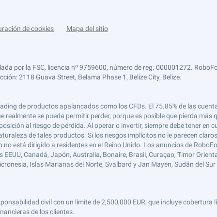
uración de cookies
Mapa del sitio
lada por la FSC, licencia nº 9759600, número de reg. 000001272. RoboFor
ección: 2118 Guava Street, Belama Phase 1, Belize City, Belize.
 el trading de productos apalancados como los CFDs. El 75.85% de las cuen
e realmente se pueda permitir perder, porque es posible que pierda más qu
ición al riesgo de pérdida. Al operar o invertir, siempre debe tener en cu
turaleza de tales productos. Si los riesgos implícitos no le parecen claro
 no está dirigido a residentes en el Reino Unido. Los anuncios de RoboFo
s EEUU, Canadá, Japón, Australia, Bonaire, Brasil, Curaçao, Timor Oriental,
 Micronesia, Islas Marianas del Norte, Svalbard y Jan Mayen, Sudán del Sur 
abilidad civil con un límite de 2,500,000 EUR, que incluye cobertura líd
nancieras de los clientes.