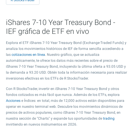
R StocksTrader
iShares 7-10 Year Treasury Bond -
IEF gráfica de ETF en vivo
Explora el ETF iShares 7-10 Year Treasury Bond (Exchange-Traded Funds) y
analiza los movimientos históricos de IEF de forma sencilla accediendo a
las
cotizaciones en línea
. Nuestro gráfico, que se actualiza
automáticamente, te ofrece los datos más recientes sobre el precio de
iShares 7-10 Year Treasury Bond, incluyendo la última oferta a
93.05
USD y
la demanda a
93.20
USD. Obtén toda la información necesaria para realizar
inversiones efectivas en los ETFs de R StocksTrader.
Con R StocksTrader, invertir en iShares 7-10 Year Treasury Bond y otros
fondos cotizados es más fácil que nunca. Además de los ETFs, explora
Acciones
e Índices: en total, más de 12,000 activos están disponibles para
operar en nuestro terminal web. Descubre los movimientos dinámicos de
precios de activos populares, como iShares 7-10 Year Treasury Bond, en
nuestra sección de "Charts" y expande tus oportunidades de
trading
invirtiendo en nuevos instrumentos en 2026.