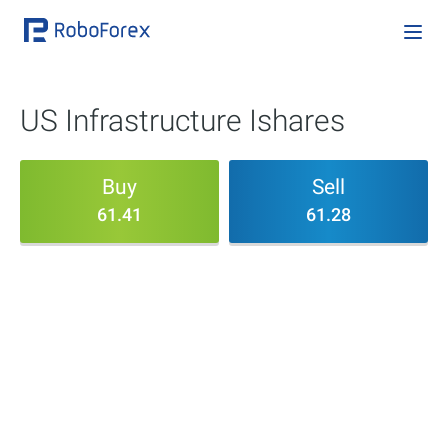
US Infrastructure Ishares
Buy
Sell
61.41
61.28