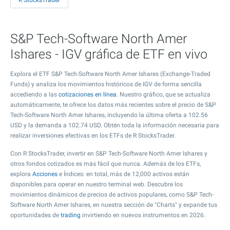
R StocksTrader
S&P Tech-Software North Amer
Ishares - IGV gráfica de ETF en vivo
Explora el ETF S&P Tech-Software North Amer Ishares (Exchange-Traded
Funds) y analiza los movimientos históricos de IGV de forma sencilla
accediendo a las
cotizaciones en línea
. Nuestro gráfico, que se actualiza
automáticamente, te ofrece los datos más recientes sobre el precio de S&P
Tech-Software North Amer Ishares, incluyendo la última oferta a
102.56
USD y la demanda a
102.74
USD. Obtén toda la información necesaria para
realizar inversiones efectivas en los ETFs de R StocksTrader.
Con R StocksTrader, invertir en S&P Tech-Software North Amer Ishares y
otros fondos cotizados es más fácil que nunca. Además de los ETFs,
explora
Acciones
e Índices: en total, más de 12,000 activos están
disponibles para operar en nuestro terminal web. Descubre los
movimientos dinámicos de precios de activos populares, como S&P Tech-
Software North Amer Ishares, en nuestra sección de "Charts" y expande tus
oportunidades de
trading
invirtiendo en nuevos instrumentos en 2026.