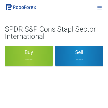
SPDR S&P Cons Stapl Sector
International
Buy
Sell
-----
-----