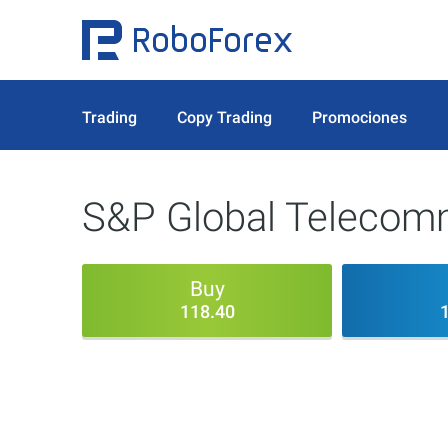
Trading
Copy Trading
Promociones
S&P Global Telecomm
Buy
118.40