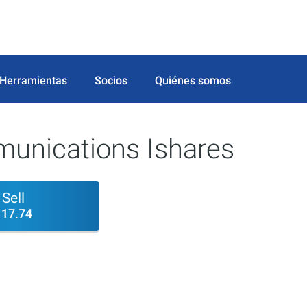
Herramientas
Socios
Quiénes somos
unications Ishares
Sell
117.74