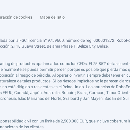
uración de cookies
Mapa del sitio
lada por la FSC, licencia nº 9759600, número de reg. 000001272. RoboFor
ección: 2118 Guava Street, Belama Phase 1, Belize City, Belize.
 el trading de productos apalancados como los CFDs. El 75.85% de las cuen
e realmente se pueda permitir perder, porque es posible que pierda más qu
ición al riesgo de pérdida. Al operar o invertir, siempre debe tener en cu
turaleza de tales productos. Si los riesgos implícitos no le parecen claro
 no está dirigido a residentes en el Reino Unido. Los anuncios de RoboFo
s EEUU, Canadá, Japón, Australia, Bonaire, Brasil, Curaçao, Timor Oriental,
 Micronesia, Islas Marianas del Norte, Svalbard y Jan Mayen, Sudán del Sur 
abilidad civil con un límite de 2,500,000 EUR, que incluye cobertura líd
nancieras de los clientes.