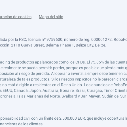
uración de cookies
Mapa del sitio
lada por la FSC, licencia nº 9759600, número de reg. 000001272. RoboFor
ección: 2118 Guava Street, Belama Phase 1, Belize City, Belize.
 el trading de productos apalancados como los CFDs. El 75.85% de las cuen
e realmente se pueda permitir perder, porque es posible que pierda más qu
ición al riesgo de pérdida. Al operar o invertir, siempre debe tener en cu
turaleza de tales productos. Si los riesgos implícitos no le parecen claro
 no está dirigido a residentes en el Reino Unido. Los anuncios de RoboFo
s EEUU, Canadá, Japón, Australia, Bonaire, Brasil, Curaçao, Timor Oriental,
 Micronesia, Islas Marianas del Norte, Svalbard y Jan Mayen, Sudán del Sur 
abilidad civil con un límite de 2,500,000 EUR, que incluye cobertura líd
nancieras de los clientes.