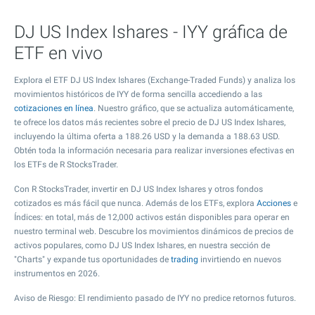
DJ US Index Ishares - IYY gráfica de
ETF en vivo
Explora el ETF DJ US Index Ishares (Exchange-Traded Funds) y analiza los
movimientos históricos de IYY de forma sencilla accediendo a las
cotizaciones en línea
. Nuestro gráfico, que se actualiza automáticamente,
te ofrece los datos más recientes sobre el precio de DJ US Index Ishares,
incluyendo la última oferta a
188.26
USD y la demanda a
188.63
USD.
Obtén toda la información necesaria para realizar inversiones efectivas en
los ETFs de R StocksTrader.
Con R StocksTrader, invertir en DJ US Index Ishares y otros fondos
cotizados es más fácil que nunca. Además de los ETFs, explora
Acciones
e
Índices: en total, más de 12,000 activos están disponibles para operar en
nuestro terminal web. Descubre los movimientos dinámicos de precios de
activos populares, como DJ US Index Ishares, en nuestra sección de
"Charts" y expande tus oportunidades de
trading
invirtiendo en nuevos
instrumentos en 2026.
Aviso de Riesgo: El rendimiento pasado de IYY no predice retornos futuros.