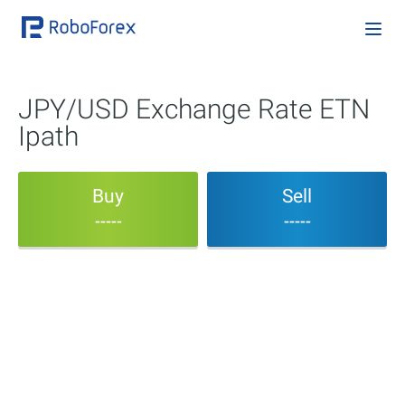
JPY/USD Exchange Rate ETN
Ipath
Buy
Sell
-----
-----