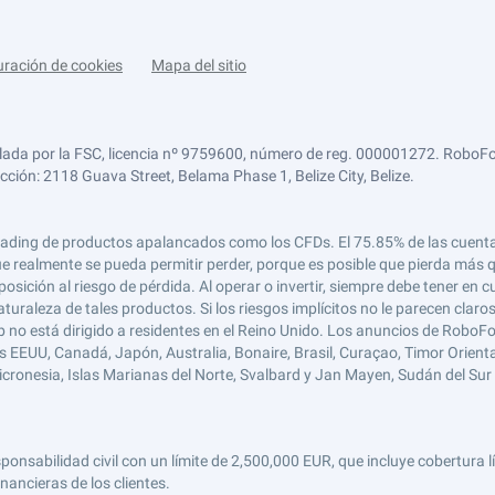
uración de cookies
Mapa del sitio
lada por la FSC, licencia nº 9759600, número de reg. 000001272. RoboFor
ección: 2118 Guava Street, Belama Phase 1, Belize City, Belize.
 el trading de productos apalancados como los CFDs. El 75.85% de las cuen
e realmente se pueda permitir perder, porque es posible que pierda más qu
ición al riesgo de pérdida. Al operar o invertir, siempre debe tener en cu
turaleza de tales productos. Si los riesgos implícitos no le parecen claro
 no está dirigido a residentes en el Reino Unido. Los anuncios de RoboFo
s EEUU, Canadá, Japón, Australia, Bonaire, Brasil, Curaçao, Timor Oriental,
 Micronesia, Islas Marianas del Norte, Svalbard y Jan Mayen, Sudán del Sur 
abilidad civil con un límite de 2,500,000 EUR, que incluye cobertura líd
nancieras de los clientes.