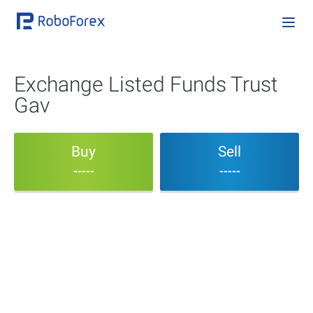
Exchange Listed Funds Trust
Gav
Buy
Sell
-----
-----