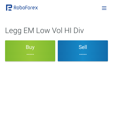
Legg EM Low Vol HI Div
Buy
Sell
-----
-----