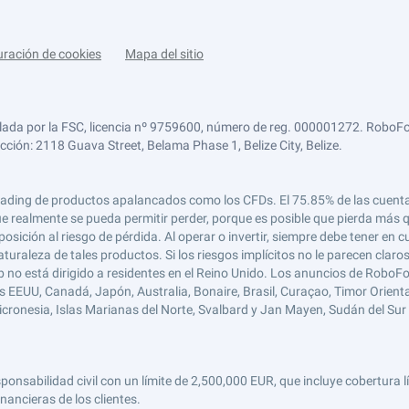
uración de cookies
Mapa del sitio
lada por la FSC, licencia nº 9759600, número de reg. 000001272. RoboFor
ección: 2118 Guava Street, Belama Phase 1, Belize City, Belize.
 el trading de productos apalancados como los CFDs. El 75.85% de las cuen
e realmente se pueda permitir perder, porque es posible que pierda más qu
ición al riesgo de pérdida. Al operar o invertir, siempre debe tener en cu
turaleza de tales productos. Si los riesgos implícitos no le parecen claro
 no está dirigido a residentes en el Reino Unido. Los anuncios de RoboFo
s EEUU, Canadá, Japón, Australia, Bonaire, Brasil, Curaçao, Timor Oriental,
 Micronesia, Islas Marianas del Norte, Svalbard y Jan Mayen, Sudán del Sur 
abilidad civil con un límite de 2,500,000 EUR, que incluye cobertura líd
nancieras de los clientes.