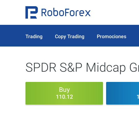
Trading
Copy Trading
Promociones
SPDR S&P Midcap G
Buy
110.12