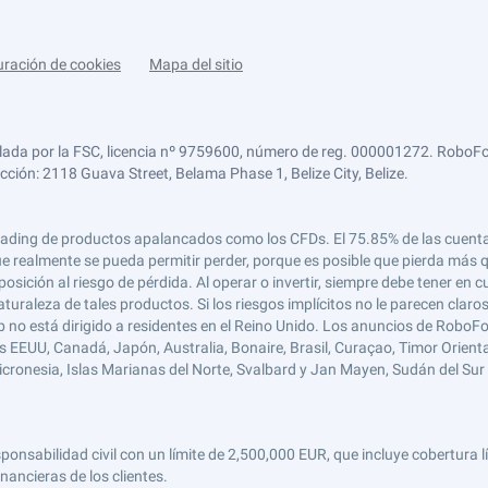
uración de cookies
Mapa del sitio
lada por la FSC, licencia nº 9759600, número de reg. 000001272. RoboFor
ección: 2118 Guava Street, Belama Phase 1, Belize City, Belize.
 el trading de productos apalancados como los CFDs. El 75.85% de las cuen
e realmente se pueda permitir perder, porque es posible que pierda más qu
ición al riesgo de pérdida. Al operar o invertir, siempre debe tener en cu
turaleza de tales productos. Si los riesgos implícitos no le parecen claro
 no está dirigido a residentes en el Reino Unido. Los anuncios de RoboFo
s EEUU, Canadá, Japón, Australia, Bonaire, Brasil, Curaçao, Timor Oriental,
 Micronesia, Islas Marianas del Norte, Svalbard y Jan Mayen, Sudán del Sur 
abilidad civil con un límite de 2,500,000 EUR, que incluye cobertura líd
nancieras de los clientes.