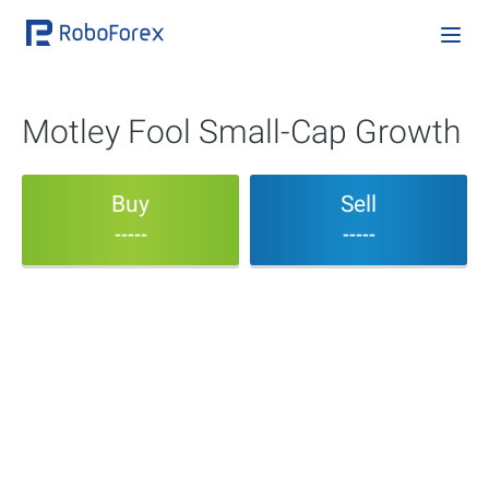
Motley Fool Small-Cap Growth
Buy
Sell
-----
-----