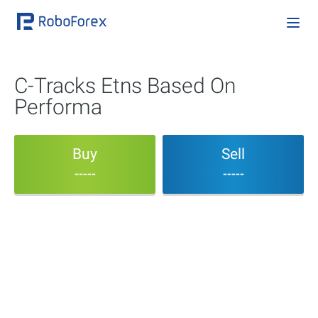
C-Tracks Etns Based On
Performa
Buy
Sell
-----
-----