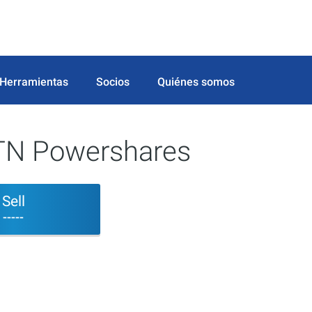
Herramientas
Socios
Quiénes somos
ETN Powershares
Sell
-----