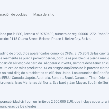
uración de cookies
Mapa del sitio
lada por la FSC, licencia nº 9759600, número de reg. 000001272. RoboFor
ección: 2118 Guava Street, Belama Phase 1, Belize City, Belize.
 el trading de productos apalancados como los CFDs. El 75.85% de las cuen
e realmente se pueda permitir perder, porque es posible que pierda más qu
ición al riesgo de pérdida. Al operar o invertir, siempre debe tener en cu
turaleza de tales productos. Si los riesgos implícitos no le parecen claro
 no está dirigido a residentes en el Reino Unido. Los anuncios de RoboFo
s EEUU, Canadá, Japón, Australia, Bonaire, Brasil, Curaçao, Timor Oriental,
 Micronesia, Islas Marianas del Norte, Svalbard y Jan Mayen, Sudán del Sur 
abilidad civil con un límite de 2,500,000 EUR, que incluye cobertura líd
nancieras de los clientes.