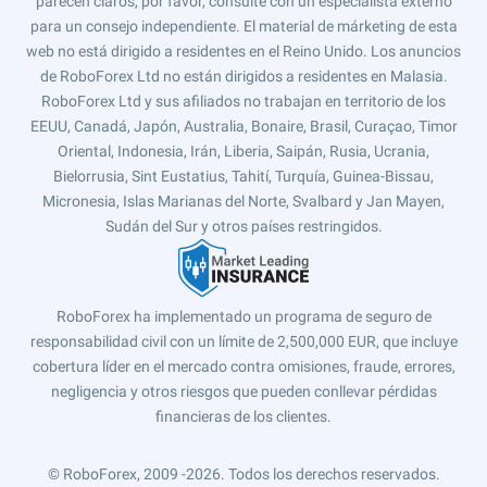
parecen claros, por favor, consulte con un especialista externo
para un consejo independiente. El material de márketing de esta
web no está dirigido a residentes en el Reino Unido. Los anuncios
de RoboForex Ltd no están dirigidos a residentes en Malasia.
RoboForex Ltd y sus afiliados no trabajan en territorio de los
EEUU, Canadá, Japón, Australia, Bonaire, Brasil, Curaçao, Timor
Oriental, Indonesia, Irán, Liberia, Saipán, Rusia, Ucrania,
Bielorrusia, Sint Eustatius, Tahití, Turquía, Guinea-Bissau,
Micronesia, Islas Marianas del Norte, Svalbard y Jan Mayen,
Sudán del Sur y otros países restringidos.
RoboForex ha implementado un programa de seguro de
responsabilidad civil con un límite de 2,500,000 EUR, que incluye
cobertura líder en el mercado contra omisiones, fraude, errores,
negligencia y otros riesgos que pueden conllevar pérdidas
financieras de los clientes.
© RoboForex, 2009 -2026.
Todos los derechos reservados.