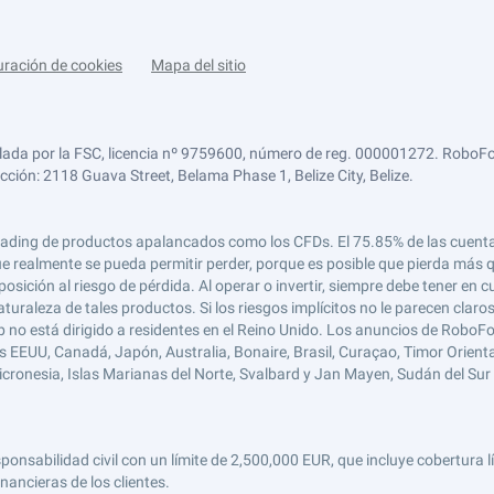
uración de cookies
Mapa del sitio
lada por la FSC, licencia nº 9759600, número de reg. 000001272. RoboFor
ección: 2118 Guava Street, Belama Phase 1, Belize City, Belize.
 el trading de productos apalancados como los CFDs. El 75.85% de las cuen
e realmente se pueda permitir perder, porque es posible que pierda más qu
ición al riesgo de pérdida. Al operar o invertir, siempre debe tener en cu
turaleza de tales productos. Si los riesgos implícitos no le parecen claro
 no está dirigido a residentes en el Reino Unido. Los anuncios de RoboFo
s EEUU, Canadá, Japón, Australia, Bonaire, Brasil, Curaçao, Timor Oriental,
 Micronesia, Islas Marianas del Norte, Svalbard y Jan Mayen, Sudán del Sur 
abilidad civil con un límite de 2,500,000 EUR, que incluye cobertura líd
nancieras de los clientes.