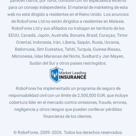
parecen claros, por favor, consulte con un especialista externo
para un consejo independiente. El material de márketing de esta
web no está dirigido a residentes en el Reino Unido. Los anuncios
de RoboForex Ltd no están dirigidos a residentes en Malasia.
RoboForex Ltd y sus afiliados no trabajan en territorio de los
EEUU, Canadá, Japón, Australia, Bonaire, Brasil, Curaçao, Timor
Oriental, Indonesia, Irán, Liberia, Saipán, Rusia, Ucrania,
Bielorrusia, Sint Eustatius, Tahití, Turquía, Guinea-Bissau,
Micronesia, Islas Marianas del Norte, Svalbard y Jan Mayen,
Sudán del Sur y otros países restringidos.
RoboForex ha implementado un programa de seguro de
responsabilidad civil con un límite de 2,500,000 EUR, que incluye
cobertura líder en el mercado contra omisiones, fraude, errores,
negligencia y otros riesgos que pueden conllevar pérdidas
financieras de los clientes.
© RoboForex, 2009 -2026.
Todos los derechos reservados.