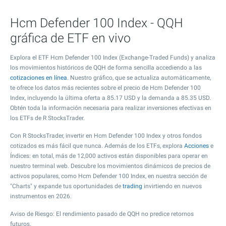
Hcm Defender 100 Index - QQH
gráfica de ETF en vivo
Explora el ETF Hcm Defender 100 Index (Exchange-Traded Funds) y analiza
los movimientos históricos de QQH de forma sencilla accediendo a las
cotizaciones en línea
. Nuestro gráfico, que se actualiza automáticamente,
te ofrece los datos más recientes sobre el precio de Hcm Defender 100
Index, incluyendo la última oferta a
85.17
USD y la demanda a
85.35
USD.
Obtén toda la información necesaria para realizar inversiones efectivas en
los ETFs de R StocksTrader.
Con R StocksTrader, invertir en Hcm Defender 100 Index y otros fondos
cotizados es más fácil que nunca. Además de los ETFs, explora
Acciones
e
Índices: en total, más de 12,000 activos están disponibles para operar en
nuestro terminal web. Descubre los movimientos dinámicos de precios de
activos populares, como Hcm Defender 100 Index, en nuestra sección de
"Charts" y expande tus oportunidades de
trading
invirtiendo en nuevos
instrumentos en 2026.
Aviso de Riesgo: El rendimiento pasado de QQH no predice retornos
futuros.